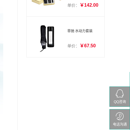
安全锤+移动电源+钥
￥142.00
单价：
匙扣套装）
菲驰 水动力套装
￥67.50
单价：
QQ咨询
电话沟通