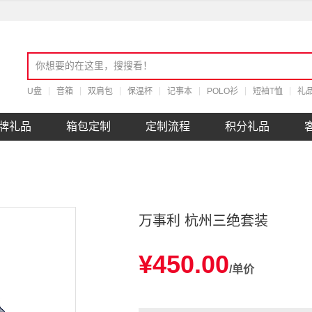
U盘
音箱
双肩包
保温杯
记事本
POLO衫
短袖T恤
礼
牌礼品
箱包定制
定制流程
积分礼品
万事利 杭州三绝套装
¥450.00
/单价