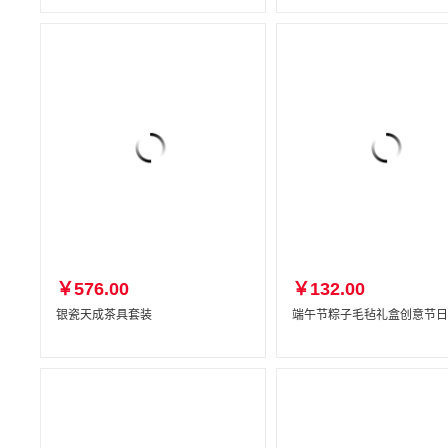
￥576.00
￥132.00
银瓷天成茶具套装
端午节粽子毛毡礼盒创意节日