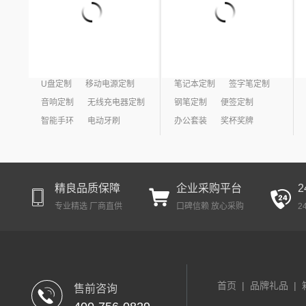
U盘定制
移动电源定制
笔记本定制
签字笔定制
音响定制
无线充电器定制
钢笔定制
便签定制
智能手环
电动牙刷
办公套装
奖杯奖牌
精良品质保障
企业采购平台
专业精选 厂商直供
口碑信赖 放心采购
2
首页
|
品牌礼品
|
售前咨询