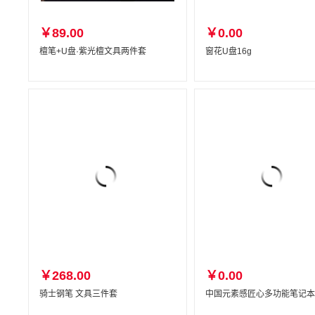
￥89.00
￥0.00
檀笔+U盘·紫光檀文具两件套
窗花U盘16g
￥268.00
￥0.00
骑士钢笔 文具三件套
中国元素感匠心多功能笔记本