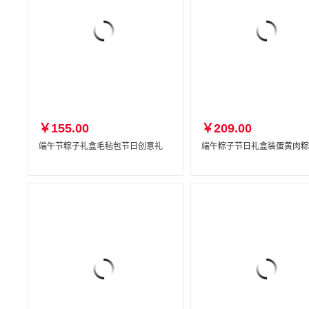
￥155.00
￥209.00
端午节粽子礼盒毛毡包节日创意礼
端午粽子节日礼盒装蛋黄肉粽